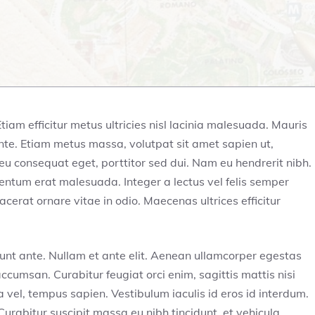
 Etiam efficitur metus ultricies nisl lacinia malesuada. Mauris
ante. Etiam metus massa, volutpat sit amet sapien ut,
eu consequat eget, porttitor sed dui. Nam eu hendrerit nibh.
entum erat malesuada. Integer a lectus vel felis semper
placerat ornare vitae in odio. Maecenas ultrices efficitur
cidunt ante. Nullam et ante elit. Aenean ullamcorper egestas
cumsan. Curabitur feugiat orci enim, sagittis mattis nisi
vel, tempus sapien. Vestibulum iaculis id eros id interdum.
Curabitur suscipit massa eu nibh tincidunt, et vehicula