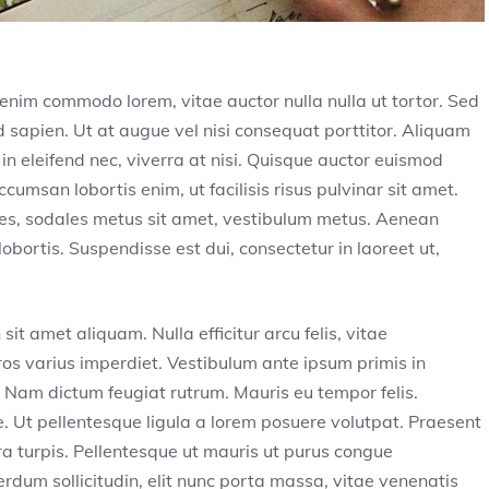
e enim commodo lorem, vitae auctor nulla nulla ut tortor. Sed
od sapien. Ut at augue vel nisi consequat porttitor. Aliquam
 in eleifend nec, viverra at nisi. Quisque auctor euismod
cumsan lobortis enim, ut facilisis risus pulvinar sit amet.
ices, sodales metus sit amet, vestibulum metus. Aenean
obortis. Suspendisse est dui, consectetur in laoreet ut,
it amet aliquam. Nulla efficitur arcu felis, vitae
ros varius imperdiet. Vestibulum ante ipsum primis in
e; Nam dictum feugiat rutrum. Mauris eu tempor felis.
e. Ut pellentesque ligula a lorem posuere volutpat. Praesent
 turpis. Pellentesque ut mauris ut purus congue
rdum sollicitudin, elit nunc porta massa, vitae venenatis