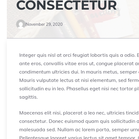
CONSECTETUR
November 29, 2020
Integer quis nisl at orci feugiat lobortis quis a odio.
ante eros, convallis vitae eros ut, congue placerat 
condimentum ultricies dui. In mauris metus, semper 
Mauris vulputate lectus at nisi elementum, sed ferm
sollicitudin eu in leo. Phasellus eget nisi nec tortor 
sagittis.
Maecenas elit nisi, placerat a leo nec, ultricies tin
consectetur. Donec euismod quam quis sollicitudin ac
malesuada sed. Nullam ac lorem porta, semper urna 
Pellentesque laoreet varius lectus sit amet tempor. 