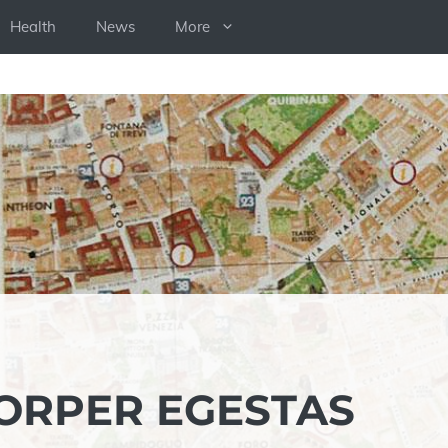
Health
News
More
ORPER EGESTAS