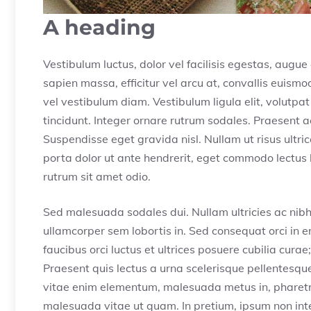
A heading
Vestibulum luctus, dolor vel facilisis egestas, augu
sapien massa, efficitur vel arcu at, convallis euism
vel vestibulum diam. Vestibulum ligula elit, volutpat
tincidunt. Integer ornare rutrum sodales. Praesent ac
Suspendisse eget gravida nisl. Nullam ut risus ultr
porta dolor ut ante hendrerit, eget commodo lectus l
rutrum sit amet odio.
Sed malesuada sodales dui. Nullam ultricies ac nibh s
ullamcorper sem lobortis in. Sed consequat orci in e
faucibus orci luctus et ultrices posuere cubilia cura
Praesent quis lectus a urna scelerisque pellentesqu
vitae enim elementum, malesuada metus in, pharetra
malesuada vitae ut quam. In pretium, ipsum non inte